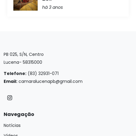
há 3 anos
PB 025, S/N, Centro
Lucena- 58315000
Telefone:
(83) 32931-071
Email:
camaralucenapb@gmail.com
Navegação
Notícias
Vídeos