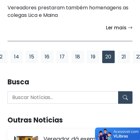
Vereadores prestaram também homenagens as
colegas Lica e Maina
Ler mais
2
14
15
16
17
18
19
20
21
2
Busca
Outras Notícias
Vereador dá exemplo e