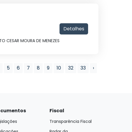
Detalhes
USTO CESAR MOURA DE MENEZES
5
6
7
8
9
10
32
33
›
cumentos
Fiscal
islações
Transparência Fiscal
blicações
Radar da