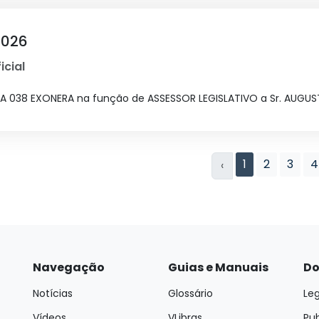
2026
icial
RIA 038 EXONERA na função de ASSESSOR LEGISLATIVO a Sr. AUG
1
2
3
4
‹
Navegação
Guias e Manuais
Do
Notícias
Glossário
Leg
Vídeos
VLibras
Pu